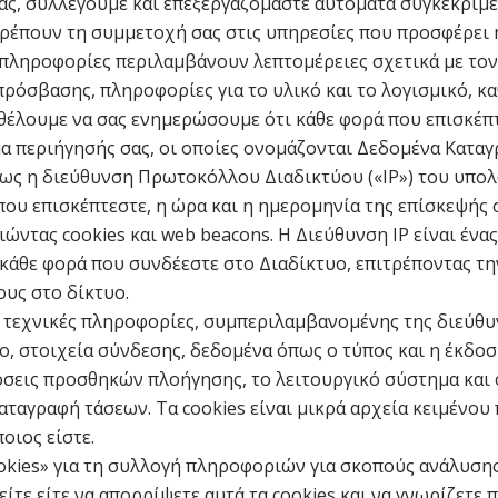
μας, συλλέγουμε και επεξεργαζόμαστε αυτόματα συγκεκρι
ρέπουν τη συμμετοχή σας στις υπηρεσίες που προσφέρει η
ι πληροφορίες περιλαμβάνουν λεπτομέρειες σχετικά με το
 πρόσβασης, πληροφορίες για το υλικό και το λογισμικό, κ
θέλουμε να σας ενημερώσουμε ότι κάθε φορά που επισκέπτ
α περιήγησής σας, οι οποίες ονομάζονται Δεδομένα Καταγ
ως η διεύθυνση Πρωτοκόλλου Διαδικτύου («IP») του υπολ
που επισκέπτεστε, η ώρα και η ημερομηνία της επίσκεψής 
ώντας cookies και web beacons. Η Διεύθυνση IP είναι ένα
κάθε φορά που συνδέεστε στο Διαδίκτυο, επιτρέποντας τ
ους στο δίκτυο.
ι τεχνικές πληροφορίες, συμπεριλαμβανομένης της διεύθυν
ο, στοιχεία σύνδεσης, δεδομένα όπως ο τύπος και η έκδο
δόσεις προσθηκών πλοήγησης, το λειτουργικό σύστημα και 
ταγραφή τάσεων. Τα cookies είναι μικρά αρχεία κειμένου
οιος είστε.
okies» για τη συλλογή πληροφοριών για σκοπούς ανάλυσης 
είτε είτε να απορρίψετε αυτά τα cookies και να γνωρίζετε 