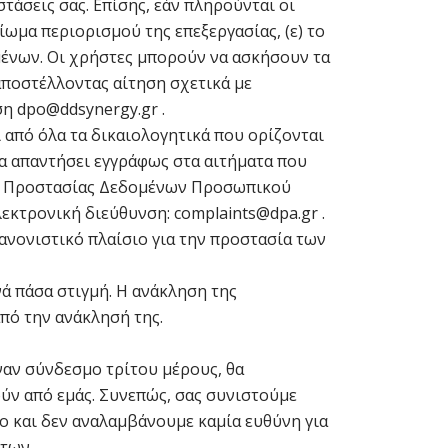
τάσεις σας. Επίσης, εάν πληρούνται οι
ίωμα περιορισμού της επεξεργασίας, (ε) το
μένων. Οι χρήστες μπορούν να ασκήσουν τα
αποστέλλοντας αίτηση σχετικά με
νση
dpo@ddsynergy.gr
.
 από όλα τα δικαιολογητικά που ορίζονται
α απαντήσει εγγράφως στα αιτήματα που
ρχή Προστασίας Δεδομένων Προσωπικού
λεκτρονική διεύθυνση: complaints@dpa.gr .
ανονιστικό πλαίσιο για την προστασία των
νά πάσα στιγμή. Η ανάκληση της
πό την ανάκλησή της.
ναν σύνδεσμο τρίτου μέρους, θα
ούν από εμάς. Συνεπώς, σας συνιστούμε
ο και δεν αναλαμβάνουμε καμία ευθύνη για
των.