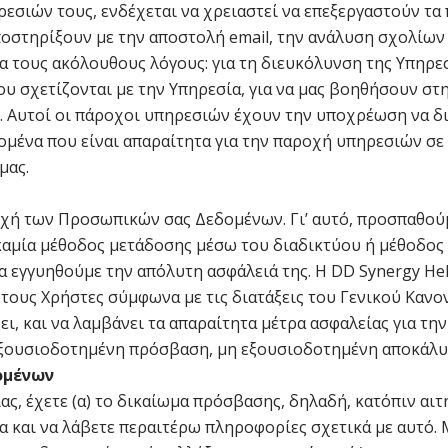
σιών τους, ενδέχεται να χρειαστεί να επεξεργαστούν τα 
οστηρίξουν με την αποστολή email, την ανάλυση σχολίων 
ια τους ακόλουθους λόγους: για τη διευκόλυνση της Υπηρεσ
ου σχετίζονται με την Υπηρεσία, για να μας βοηθήσουν σ
γκ. Αυτοί οι πάροχοι υπηρεσιών έχουν την υποχρέωση να 
μένα που είναι απαραίτητα για την παροχή υπηρεσιών σε
μας.
οχή των Προσωπικών σας Δεδομένων. Γι’ αυτό, προσπαθού
 καμία μέθοδος μετάδοσης μέσω του διαδικτύου ή μέθοδος
α εγγυηθούμε την απόλυτη ασφάλειά της. Η DD Synergy Hel
ους Χρήστες σύμφωνα με τις διατάξεις του Γενικού Κανο
ει, και να λαμβάνει τα απαραίτητα μέτρα ασφαλείας για τ
εξουσιοδοτημένη πρόσβαση, μη εξουσιοδοτημένη αποκάλυ
ομένων
ς, έχετε (α) το δικαίωμα πρόσβασης, δηλαδή, κατόπιν αιτ
 και να λάβετε περαιτέρω πληροφορίες σχετικά με αυτό. Μ