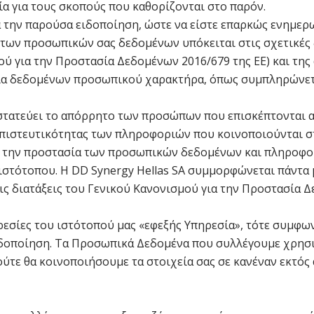
α για τους σκοπούς που καθορίζονται στο παρόν.
 την παρούσα ειδοποίηση, ώστε να είστε επαρκώς ενημερω
των προσωπικών σας δεδομένων υπόκειται στις σχετικές 
ύ για την Προστασία Δεδομένων 2016/679 της ΕΕ) και της 
σία δεδομένων προσωπικού χαρακτήρα, όπως συμπληρώνετ
στατεύει το απόρρητο των προσώπων που επισκέπτονται αυ
μπιστευτικότητας των πληροφοριών που κοινοποιούνται σ
ι την προστασία των προσωπικών δεδομένων και πληροφ
ιστότοπου. Η DD Synergy Hellas SA συμμορφώνεται πάντα
 τις διατάξεις του Γενικού Κανονισμού για την Προστασία 
ρεσίες του ιστότοπού μας «εφεξής Υπηρεσία», τότε συμφω
δοποίηση. Τα Προσωπικά Δεδομένα που συλλέγουμε χρησι
ύτε θα κοινοποιήσουμε τα στοιχεία σας σε κανέναν εκτός