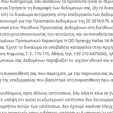
που διατηρούμε, εάν αλλάξουν τα προσόντα ή/και οι περισ
μα να ζητήσετε τη διαγραφή των δεδομένων σας, (δ) το δικα
(στ) το δικαίωμα αντίρρησης στην επεξεργασία των δεδο
ανονισμό για την Προστασία Δεδομένων της ΕΕ 2016/679, 
 email στον Υπεύθυνο Προστασίας Δεδομένων στη διεύθυ
α στοιχεία επικοινωνίας του αιτούντος και να συνοδεύεται
ομένων Προσωπικού Χαρακτήρα. Η DD Synergy Hellas SA θ
ίας. Έχετε το δικαίωμα να υποβάλετε καταγγελία στην Α
 Κηφισίας 1-3 , 115 115, Αθήνα, τηλ. +30 210 6475600), η
ωπικών σας Δεδομένων παραβιάζει το ισχύον εθνικό και κ
τη συγκατάθεσή σας που παρείχατε, με την παρουσία σας α
 της επεξεργασίας που βασίστηκε στη συγκατάθεση πριν α
συνδέσμους προς άλλους ιστότοπους. Εάν κάνετε κλικ σε έ
τε υπόψη ότι αυτοί οι εξωτερικοί ιστότοποι δεν λειτουργ
πορρήτου αυτών των ιστότοπων. Δεν έχουμε κανέναν έλεγχ
 ή τις πρακτικές οποιωνδήποτε ιστότοπων ή υπηρεσιών τρί