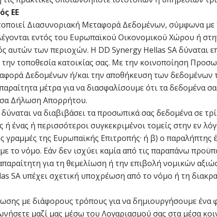
ός ΕΕ
ατοποιεί Διασυνοριακή Μεταφορά Δεδομένων, σύμφωνα με 
έγονται εντός του Ευρωπαϊκού Οικονομικού Χώρου ή στην 
ς αυτών των περιοχών. Η DD Synergy Hellas SA δύναται 
ό την τοποθεσία κατοικίας σας. Με την κοινοποίηση Προσ
φορά Δεδομένων ή/και την αποθήκευση των δεδομένων του
αραίτητα μέτρα για να διασφαλίσουμε ότι τα δεδομένα σα
ύσα Δήλωση Απορρήτου.
 δύναται να διαβιβάσει τα προσωπικά σας δεδομένα σε τρί
ος ή ένας ή περισσότεροι συγκεκριμένοι τομείς στην εν λ
 γραμμές της Ευρωπαϊκής Επιτροπής· ή β) ο παραλήπτης έ
ε το νόμο. Εάν δεν ισχύει καμία από τις παραπάνω προϋπ
ι απαραίτητη για τη θεμελίωση ή την επιβολή νομικών αξ
ellas SA υπέχει σχετική υποχρέωση από το νόμο ή τη διακρ
ωσης με διάφορους τρόπους για να δημιουργήσουμε ένα φ
ωνήσετε μαζί μας μέσω του Λογαριασμού σας στα μέσα κοι