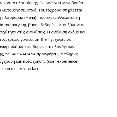
ον τρόπο υλοποίησης. Το SAP S/4HANA βοηθά
α λειτουργήσει απλά. Ταυτόχρονα στηρίζεται
ή πλατφόρμα (Hana), που εκμεταλλεύεται τη
ή in-memory της βάσης δεδομένων, αυξάνοντας
αχύτητα στις αναλύσεις. Η ανάλυση ακόμα και
τομέρειας γίνεται on-the-fly, χωρίς να
άγκη πολύπλοκων δομών και ολονύχτιων
ης, το SAP S/4HANA προσφέρει μία πλήρως
γχρονη εμπειρία χρήσης (user experience),
 το νέο user interface.