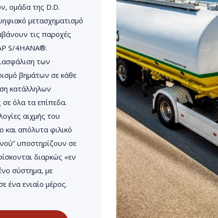
, ομάδα της D.D.
ψηφιακό μετασχηματισμό
αμβάνουν τις παροχές
SAP S/4HANA®.
διασφάλιση των
ρισμό βημάτων σε κάθε
οση κατάλληλων
σε όλα τα επίπεδα.
λογίες αιχμής του
ο και απόλυτα φιλικό
ενού” υποστηρίζουν σε
ίσκονται διαρκώς «εν
ένο σύστημα, με
 ένα ενιαίο μέρος.